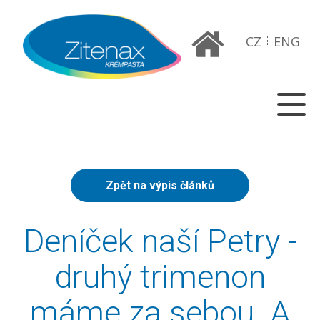
CZ
ENG
Zpět na výpis článků
Deníček naší Petry -
druhý trimenon
máme za sebou. A