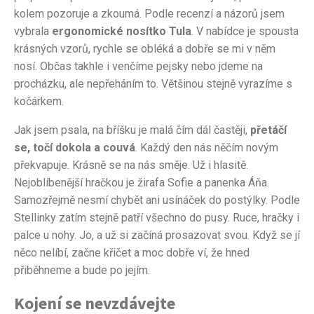
kolem pozoruje a zkoumá. Podle recenzí a názorů jsem
vybrala
ergonomické nosítko Tula
. V nabídce je spousta
krásných vzorů, rychle se obléká a dobře se mi v něm
nosí. Občas takhle i venčíme pejsky nebo jdeme na
procházku, ale nepřeháním to. Většinou stejně vyrazíme s
kočárkem.
Jak jsem psala, na bříšku je malá čím dál častěji,
přetáčí
se, točí dokola a couvá
. Každý den nás něčím novým
překvapuje. Krásně se na nás směje. Už i hlasitě.
Nejoblíbenější hračkou je žirafa Sofie a panenka Áňa.
Samozřejmě nesmí chybět ani usínáček do postýlky. Podle
Stellinky zatím stejně patří všechno do pusy. Ruce, hračky i
palce u nohy. Jo, a už si začíná prosazovat svou. Když se jí
něco nelíbí, začne křičet a moc dobře ví, že hned
přiběhneme a bude po jejím.
Kojení se nevzdávejte