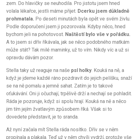
zem. Do hlavičky se neuhodila. Pro jistotu jsem hned
volala lékařce, jestli máme přijet.
Dcerku jsem důkladně
prohmatala.
Po deseti minutách byla opět ve svém živlu.
Podle doporučení jsem ji pozorovala. Kdyby něco, hned
bychom jeli na pohotovost.
Naštěstí bylo vše v pořádku.
A to jsem si dřív říkávala, jak se něco podobného matkám
může stát? Tak milé maminky, už to vím. Nikdy víc a už si
opravdu dávám pozor.
Stella taky už reaguje na naše
psí holky
. Kouká na ně, a
když je jdeme každé ráno pozdravit do jejich pelíšku, snaží
se na ně pomalu a jemně sahat. Zatím je to takové
oťukávání. Oni ji očuchají, trpělivě drží a nechají se pohladit.
Ráda je pozoruje, když si spolu hrají. Kouká na ně a něco
jim tím jejím žvatlavým způsobem říká. Však si to
dovedete představit, je to sranda.
Až nyní začala mít Stella ráda nosítko. Dřív se v něm
propínala a plakala. Teď už v něm chvíli vydrží, protože vše