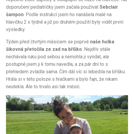
doporučení pediatričky jsem začala používat
Sebclair
šampon
. Podle instrukcí jsem ho nanášela malé na
hlavičku 2 x týdně a již po druhém použití byly vidět první
výsledky.
Týden před čtvrtým měsícem se poprvé
naše holka
šikovná přetočila ze zad na bříško
. Nejdřív stále
nechávala ruku pod sebou a nemohla ji vyndat, ale
postupně jsem ji k tomu navedla, a za pár dní to s
přehledem zvládla sama. Čím dál víc si lebedila na bříšku.
Hrála si v této poloze s hračkami a bylo fajn, že nikam
neutekla. Ale to trvalo asi tak měsíc.