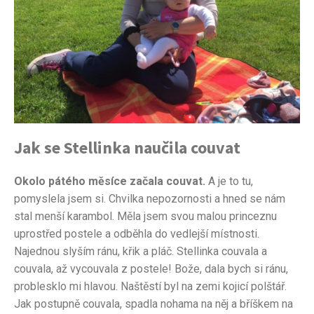
Jak se Stellinka naučila couvat
Okolo pátého měsíce začala couvat.
A je to tu,
pomyslela jsem si. Chvilka nepozornosti a hned se nám
stal menší karambol. Měla jsem svou malou princeznu
uprostřed postele a odběhla do vedlejší místnosti.
Najednou slyším ránu, křik a pláč. Stellinka couvala a
couvala, až vycouvala z postele! Bože, dala bych si ránu,
problesklo mi hlavou. Naštěstí byl na zemi kojicí polštář.
Jak postupně couvala, spadla nohama na něj a bříškem na