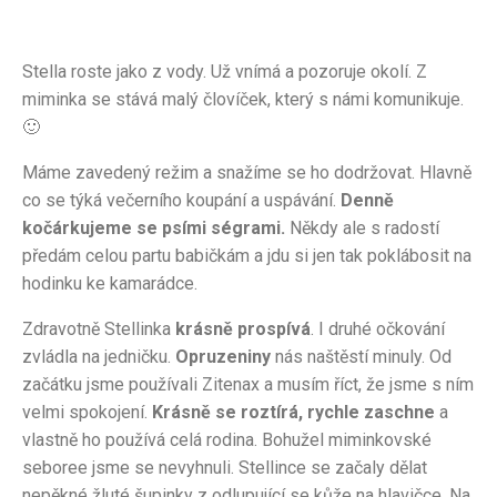
Stella roste jako z vody. Už vnímá a pozoruje okolí. Z
miminka se stává malý človíček, který s námi komunikuje.
🙂
Máme zavedený režim a snažíme se ho dodržovat. Hlavně
co se týká večerního koupání a uspávání.
Denně
kočárkujeme se psími ségrami.
Někdy ale s radostí
předám celou partu babičkám a jdu si jen tak poklábosit na
hodinku ke kamarádce.
Zdravotně Stellinka
krásně prospívá
. I druhé očkování
zvládla na jedničku.
Opruzeniny
nás naštěstí minuly. Od
začátku jsme používali Zitenax a musím říct, že jsme s ním
velmi spokojení.
Krásně se roztírá, rychle zaschne
a
vlastně ho používá celá rodina. Bohužel miminkovské
seboree jsme se nevyhnuli. Stellince se začaly dělat
nepěkné žluté šupinky z odlupující se kůže na hlavičce. Na