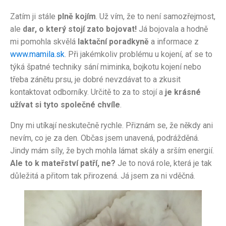
Zatím ji stále
plně kojím
. Už vím, že to není samozřejmost,
ale
dar, o který stojí zato bojovat!
Já bojovala a hodně
mi pomohla skvělá
laktační poradkyně
a informace z
www.mamila.sk
. Při jakémkoliv problému u kojení, ať se to
týká špatné techniky sání miminka, bojkotu kojení nebo
třeba zánětu prsu, je dobré nevzdávat to a zkusit
kontaktovat odborníky. Určitě to za to stojí a
je krásné
užívat si tyto společné chvíle
.
Dny mi utíkají neskutečně rychle. Přiznám se, že někdy ani
nevím, co je za den. Občas jsem unavená, podrážděná.
Jindy mám síly, že bych mohla lámat skály a srším energií.
Ale to k mateřství patří, ne?
Je to nová role, která je tak
důležitá a přitom tak přirozená. Já jsem za ni vděčná.